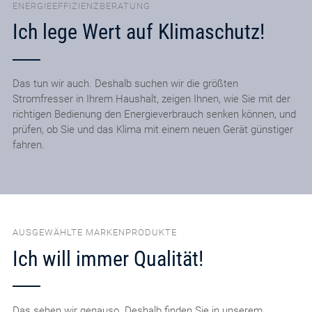
ENERGIEEFFIZIENZBERATUNG
Ich lege Wert auf Klimaschutz!
Das tun wir auch. Deshalb suchen wir die größten
Stromfresser in Ihrem Haushalt, zeigen Ihnen, wie Sie mit der
richtigen Bedienung den Energieverbrauch senken können, und
prüfen, ob Sie und das Klima mit einem neuen Gerät günstiger
fahren.
AUSGEWÄHLTE MARKENPRODUKTE
Ich will immer Qualität!
Das sehen wir genauso. Deshalb finden Sie in unserem