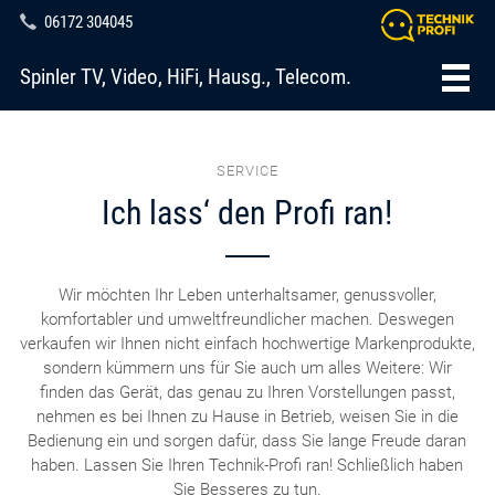
06172 304045
Spinler TV, Video, HiFi, Hausg., Telecom.
SERVICE
Ich lass‘ den Profi ran!
Wir möchten Ihr Leben unterhaltsamer, genussvoller,
komfortabler und umweltfreundlicher machen. Deswegen
verkaufen wir Ihnen nicht einfach hochwertige Markenprodukte,
sondern kümmern uns für Sie auch um alles Weitere: Wir
finden das Gerät, das genau zu Ihren Vorstellungen passt,
nehmen es bei Ihnen zu Hause in Betrieb, weisen Sie in die
Bedienung ein und sorgen dafür, dass Sie lange Freude daran
haben. Lassen Sie Ihren Technik-Profi ran! Schließlich haben
Sie Besseres zu tun.