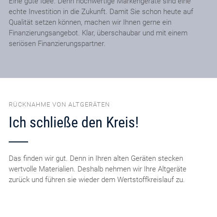
Eine gute Idee. Denn hochwertige Markengeräte sind eine
echte Investition in die Zukunft. Damit Sie schon heute auf
Qualität setzen können, machen wir Ihnen gerne ein
Finanzierungsangebot. Klar, überschaubar und mit einem
seriösen Finanzierungspartner.
RÜCKNAHME VON ALTGERÄTEN
Ich schließe den Kreis!
Das finden wir gut. Denn in Ihren alten Geräten stecken
wertvolle Materialien. Deshalb nehmen wir Ihre Altgeräte
zurück und führen sie wieder dem Wertstoffkreislauf zu.