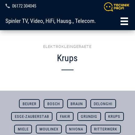
06172 304045
Spinler TV, Video, HiFi, Hausg., Telecom.
ELEKTROKLEINGERAETE
Krups
BEURER
BOSCH
BRAUN
DELONGHI
ESGE-ZAUBERSTAB
FAKIR
GRUNDIG
KRUPS
MIELE
MOULINEX
NIVONA
RITTERWERK