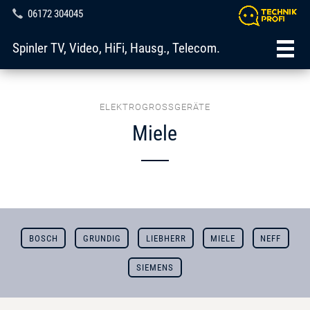
06172 304045
Spinler TV, Video, HiFi, Hausg., Telecom.
ELEKTROGROSSGERÄTE
Miele
BOSCH
GRUNDIG
LIEBHERR
MIELE
NEFF
SIEMENS