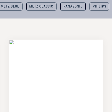
METZ BLUE
METZ CLASSIC
PANASONIC
PHILIPS